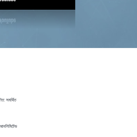
ণিত:
সমর্থিত
আনলিমিটেড