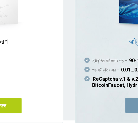
করণ
আল্ট
90-
স্বীকৃতির সঠিকতার গড় –
0.01...0.
গড় স্বীকৃতির হার –
ReCaptcha v.1 & v.2
BitcoinFaucet, Hydr
রুন