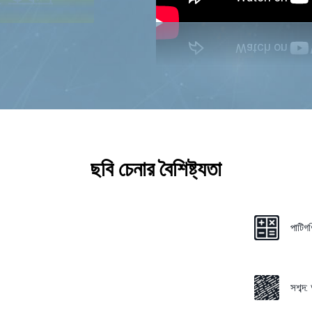
ছবি চেনার বৈশিষ্ট্যতা
পাটিগ
সশব্দ: