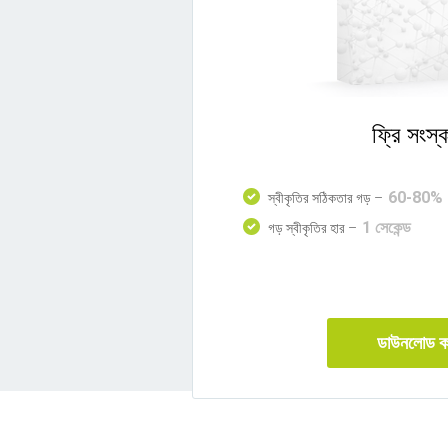
ফ্রি সংস্
60-80%
স্বীকৃতির সঠিকতার গড় –
1 সেকেন্ড
গড় স্বীকৃতির হার –
ডাউনলোড ক