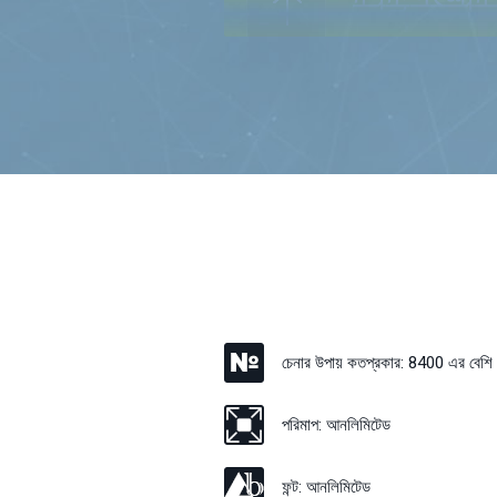
চেনার উপায় কতপ্রকার:
8400 এর বেশি
পরিমাপ:
আনলিমিটেড
ফন্ট:
আনলিমিটেড