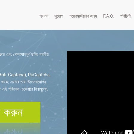
প্রধান
সুযোগ
ওয়েবমাস্টারের জন্য
F.A.Q.
পরিচিতি
দ্রুত এবং গোলযোগপূর্ণ ছবির নমনীয়
ate (Anti-Captcha), RuCaptcha,
থাকে. এভাবে তারা উল্লেখযোগ্য
ং এই পরিসেবা একেবারে বিনামূল্যে.
 করুন